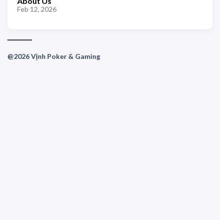
About Us
Feb 12, 2026
@2026 Vịnh Poker & Gaming