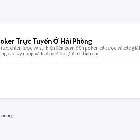
oker Trực Tuyến Ở Hải Phòng
 tức, chiến lược và sự kiện liên quan đến poker, cá cược và các g
âng cao kỹ năng và trải nghiệm giải trí đỉnh cao.
Gaming