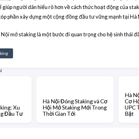
 giúp người dân hiểu rõ hơn về cách thức hoạt động của stakin
 góp phần xây dựng một cộng đồng đầu tư vững mạnh tại Hà 
à Nội mở staking là một bước đi quan trọng cho hệ sinh thái đ
king
N
Hà Nộ
Hà Nội Đóng Staking và Cơ
Cơ Hộ
king: Xu
Hội Mở Staking Mới Trong
UPC T
ng Đầu Tư
Thời Gian Tới
Bật