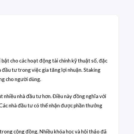
bật cho các hoạt động tài chính kỹ thuật số, đặc
 đầu tư trong việc gia tăng lợi nhuận. Staking
ng cho người dùng.
út nhiều nhà đầu tư hơn. Điều này đồng nghĩa với
g. Các nhà đầu tư có thể nhận được phần thưởng
 trong cộng đồng. Nhiều khóa học và hội thảo đã