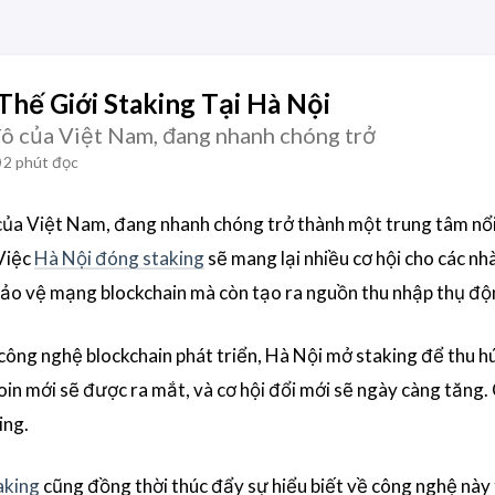
hế Giới Staking Tại Hà Nội
đô của Việt Nam, đang nhanh chóng trở
2 phút đọc
của Việt Nam, đang nhanh chóng trở thành một trung tâm nổi 
 Việc
Hà Nội đóng staking
sẽ mang lại nhiều cơ hội cho các nhà
bảo vệ mạng blockchain mà còn tạo ra nguồn thu nhập thụ độ
công nghệ blockchain phát triển, Hà Nội mở staking để thu h
coin mới sẽ được ra mắt, và cơ hội đổi mới sẽ ngày càng tăn
ing.
aking
cũng đồng thời thúc đẩy sự hiểu biết về công nghệ này