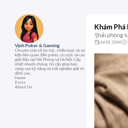
Khám Phá 
![hải phòng l
Jul 01, 2026
Vịnh Poker & Gaming
Chuyên chia sẻ tin tức, chiến lược và sự
kiện liên quan đến poker, cá cược và các
giải đấu tại Hải Phòng và Hà Nội. Cập
nhật nhanh chóng, tin cậy giúp bạn
nâng cao kỹ năng và trải nghiệm giải trí
đỉnh cao.
Home
Posts
About Us