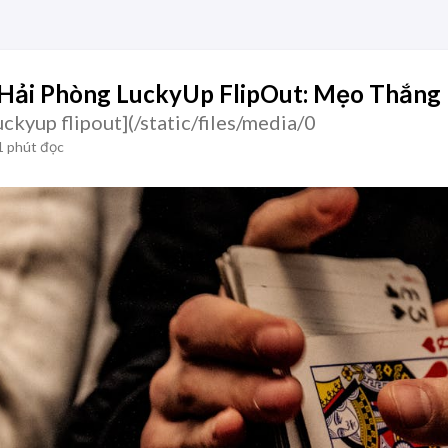
Hải Phòng LuckyUp FlipOut: Mẹo Thắng
uckyup flipout](/static/files/media/0
1 phút đọc