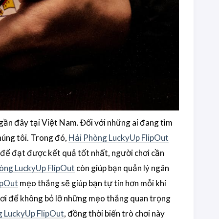
gần đây tại Việt Nam. Đối với những ai đang tìm
húng tôi. Trong đó,
Hải Phòng LuckyUp FlipOut
, để đạt được kết quả tốt nhất, người chơi cần
òng LuckyUp FlipOut
còn giúp bạn quản lý ngân
ipOut
mẹo thắng sẽ giúp bạn tự tin hơn mỗi khi
 chơi để không bỏ lỡ những mẹo thắng quan trọng
 LuckyUp FlipOut
, đồng thời biến trò chơi này