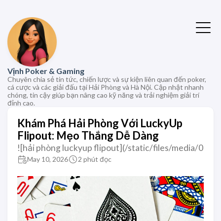
Vịnh Poker & Gaming
Chuyên chia sẻ tin tức, chiến lược và sự kiện liên quan đến poker,
cá cược và các giải đấu tại Hải Phòng và Hà Nội. Cập nhật nhanh
chóng, tin cậy giúp bạn nâng cao kỹ năng và trải nghiệm giải trí
đỉnh cao.
Khám Phá Hải Phòng Với LuckyUp
Flipout: Mẹo Thắng Dễ Dàng
![hải phòng luckyup flipout](/static/files/media/0
May 10, 2026
2 phút đọc