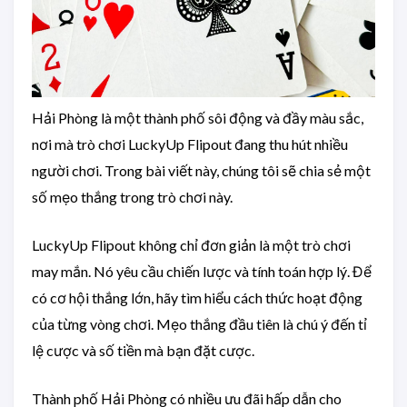
Hải Phòng là một thành phố sôi động và đầy màu sắc,
nơi mà trò chơi LuckyUp Flipout đang thu hút nhiều
người chơi. Trong bài viết này, chúng tôi sẽ chia sẻ một
số mẹo thắng trong trò chơi này.
LuckyUp Flipout không chỉ đơn giản là một trò chơi
may mắn. Nó yêu cầu chiến lược và tính toán hợp lý. Để
có cơ hội thắng lớn, hãy tìm hiểu cách thức hoạt động
của từng vòng chơi. Mẹo thắng đầu tiên là chú ý đến tỉ
lệ cược và số tiền mà bạn đặt cược.
Thành phố Hải Phòng có nhiều ưu đãi hấp dẫn cho