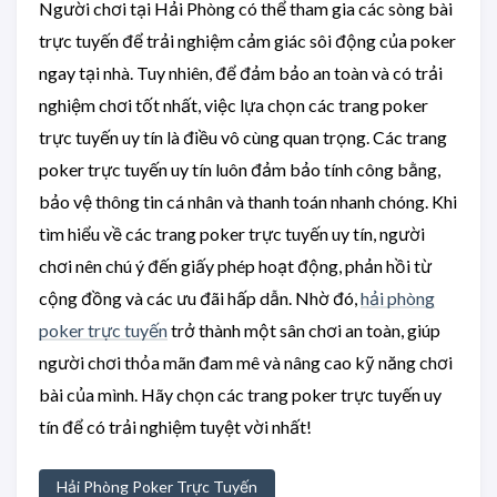
Người chơi tại Hải Phòng có thể tham gia các sòng bài
trực tuyến để trải nghiệm cảm giác sôi động của poker
ngay tại nhà. Tuy nhiên, để đảm bảo an toàn và có trải
nghiệm chơi tốt nhất, việc lựa chọn các trang poker
trực tuyến uy tín là điều vô cùng quan trọng. Các trang
poker trực tuyến uy tín luôn đảm bảo tính công bằng,
bảo vệ thông tin cá nhân và thanh toán nhanh chóng. Khi
tìm hiểu về các trang poker trực tuyến uy tín, người
chơi nên chú ý đến giấy phép hoạt động, phản hồi từ
cộng đồng và các ưu đãi hấp dẫn. Nhờ đó,
hải phòng
poker trực tuyến
trở thành một sân chơi an toàn, giúp
người chơi thỏa mãn đam mê và nâng cao kỹ năng chơi
bài của mình. Hãy chọn các trang poker trực tuyến uy
tín để có trải nghiệm tuyệt vời nhất!
Hải Phòng Poker Trực Tuyến