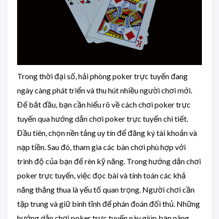
Trong thời đại số, hải phòng poker trực tuyến đang
ngày càng phát triển và thu hút nhiều người chơi mới.
Để bắt đầu, bạn cần hiểu rõ về cách chơi poker trực
tuyến qua hướng dẫn chơi poker trực tuyến chi tiết.
Đầu tiên, chọn nền tảng uy tín để đăng ký tài khoản và
nạp tiền. Sau đó, tham gia các bàn chơi phù hợp với
trình độ của bạn để rèn kỹ năng. Trong hướng dẫn chơi
poker trực tuyến, việc đọc bài và tính toán các khả
năng thắng thua là yếu tố quan trọng. Người chơi cần
tập trung và giữ bình tĩnh để phán đoán đối thủ. Những
hướng dẫn chơi poker trực tuyến này giúp bạn nâng