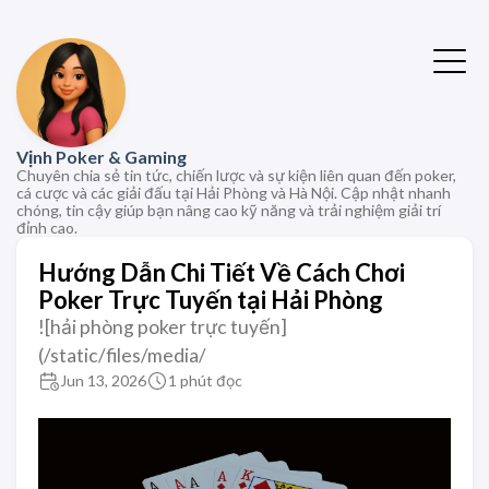
Vịnh Poker & Gaming
Chuyên chia sẻ tin tức, chiến lược và sự kiện liên quan đến poker,
cá cược và các giải đấu tại Hải Phòng và Hà Nội. Cập nhật nhanh
chóng, tin cậy giúp bạn nâng cao kỹ năng và trải nghiệm giải trí
đỉnh cao.
Hướng Dẫn Chi Tiết Về Cách Chơi
Poker Trực Tuyến tại Hải Phòng
![hải phòng poker trực tuyến]
(/static/files/media/
Jun 13, 2026
1 phút đọc