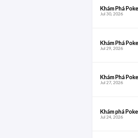
Khám Phá Poker
Jul 30, 2026
Khám Phá Poke
Jul 29, 2026
Khám Phá Poker
Jul 27, 2026
Khám phá Poker
Jul 24, 2026