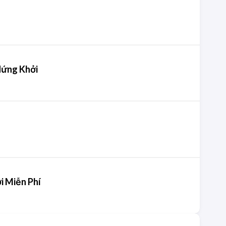
Hứng Khởi
i Miễn Phí