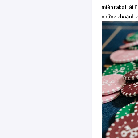
miễn rake Hải P
những khoảnh k