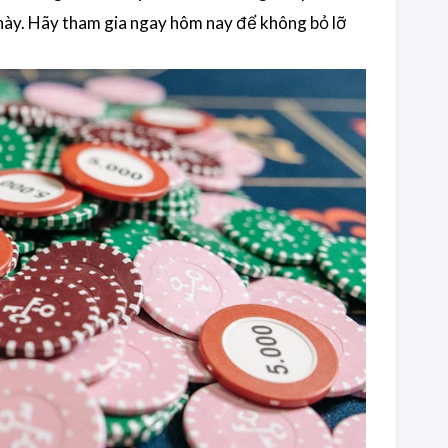
này. Hãy tham gia ngay hôm nay để không bỏ lỡ