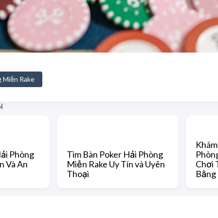
g Miễn Rake
N
Khám 
Hải Phòng
Tìm Bàn Poker Hải Phòng
Phòng
n Và An
Miễn Rake Uy Tín và Uyên
Chơi 
Thoại
Bằng