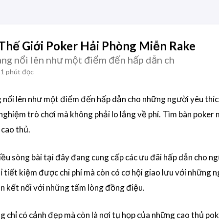
Thế Giới Poker Hải Phòng Miễn Rake
ng nổi lên như một điểm đến hấp dẫn ch
1 phút đọc
nổi lên như một điểm đến hấp dẫn cho những người yêu thích
i nghiệm trò chơi mà không phải lo lắng về phí. Tìm bàn poker
 cao thủ.
hiều sòng bài tại đây đang cung cấp các ưu đãi hấp dẫn cho n
ỉ tiết kiệm được chi phí mà còn có cơ hội giao lưu với những 
bạn kết nối với những tấm lòng đồng điệu.
 chỉ có cảnh đẹp mà còn là nơi tụ họp của những cao thủ pok