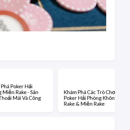
Phá Poker Hải
 Miễn Rake - Sân
Khám Phá Các Trò Chơi
Thoải Mái Và Công
Poker Hải Phòng Không
Rake & Miễn Rake