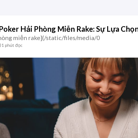
Poker Hải Phòng Miễn Rake: Sự Lựa Ch
hòng miễn rake](/static/files/media/0
1 phút đọc