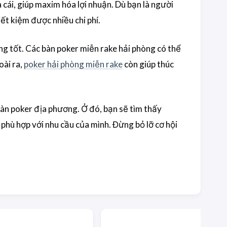
 cái, giúp maxim hóa lợi nhuận. Dù bạn là người
ết kiệm được nhiều chi phí.
ng tốt. Các bàn poker miễn rake hải phòng có thể
oài ra,
poker hải phòng miễn rake
còn giúp thúc
àn poker địa phương. Ở đó, bạn sẽ tìm thấy
phù hợp với nhu cầu của mình. Đừng bỏ lỡ cơ hội