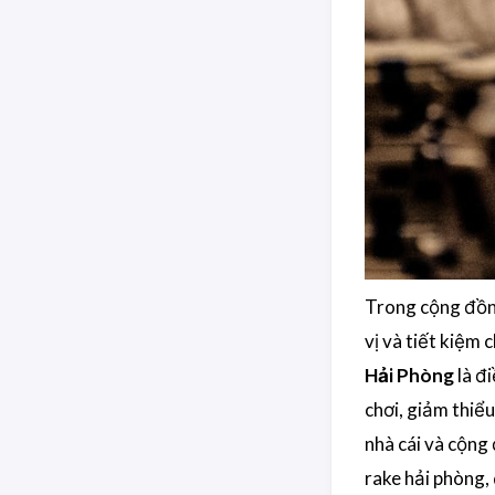
Trong cộng đồng
vị và tiết kiệm 
Hải Phòng
là đi
chơi, giảm thiểu
nhà cái và cộng
rake hải phòng,