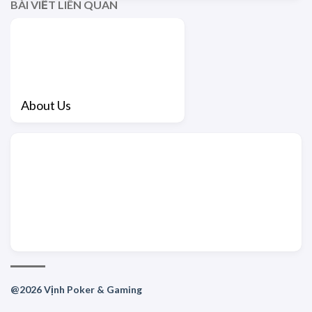
BÀI VIẾT LIÊN QUAN
About Us
@2026 Vịnh Poker & Gaming