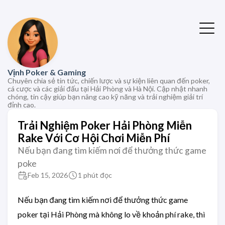
Vịnh Poker & Gaming
Chuyên chia sẻ tin tức, chiến lược và sự kiện liên quan đến poker,
cá cược và các giải đấu tại Hải Phòng và Hà Nội. Cập nhật nhanh
chóng, tin cậy giúp bạn nâng cao kỹ năng và trải nghiệm giải trí
đỉnh cao.
Trải Nghiệm Poker Hải Phòng Miễn
Rake Với Cơ Hội Chơi Miễn Phí
Nếu bạn đang tìm kiếm nơi để thưởng thức game
poke
Feb 15, 2026
1 phút đọc
Nếu bạn đang tìm kiếm nơi để thưởng thức game
poker tại Hải Phòng mà không lo về khoản phí rake, thì