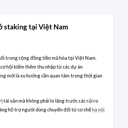
ở staking tại Việt Nam
hổi trong cộng đồng tiền mã hóa tại Việt Nam.
à cơ hội kiếm thêm thu nhập từ các dự án
king mới là xu hướng cần quan tâm trong thời gian
ị tài sản mà không phải lo lắng trước các rủi ro
sàng hỗ trợ người dùng chuyển đổi từ cơ chế
hà nội