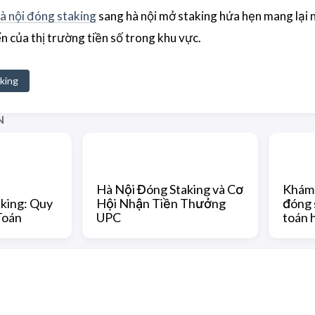
à nội đóng staking
sang hà nội mở staking hứa hẹn mang lại nh
n của thị trường tiền số trong khu vực.
king
N
Hà Nội Đóng Staking và Cơ
Khám 
king: Quy
Hội Nhận Tiền Thưởng
đóng 
Toán
UPC
toán 