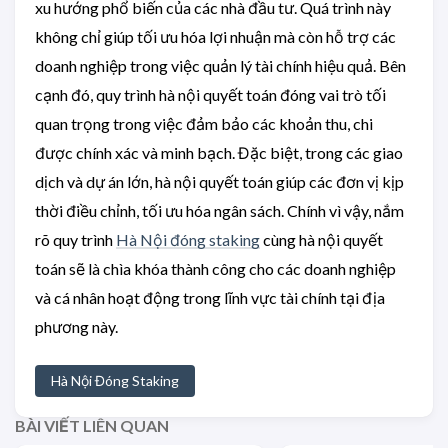
xu hướng phổ biến của các nhà đầu tư. Quá trình này
không chỉ giúp tối ưu hóa lợi nhuận mà còn hỗ trợ các
doanh nghiệp trong việc quản lý tài chính hiệu quả. Bên
cạnh đó, quy trình hà nội quyết toán đóng vai trò tối
quan trọng trong việc đảm bảo các khoản thu, chi
được chính xác và minh bạch. Đặc biệt, trong các giao
dịch và dự án lớn, hà nội quyết toán giúp các đơn vị kịp
thời điều chỉnh, tối ưu hóa ngân sách. Chính vì vậy, nắm
rõ quy trình
Hà Nội đóng staking
cùng hà nội quyết
toán sẽ là chìa khóa thành công cho các doanh nghiệp
và cá nhân hoạt động trong lĩnh vực tài chính tại địa
phương này.
Hà Nội Đóng Staking
BÀI VIẾT LIÊN QUAN