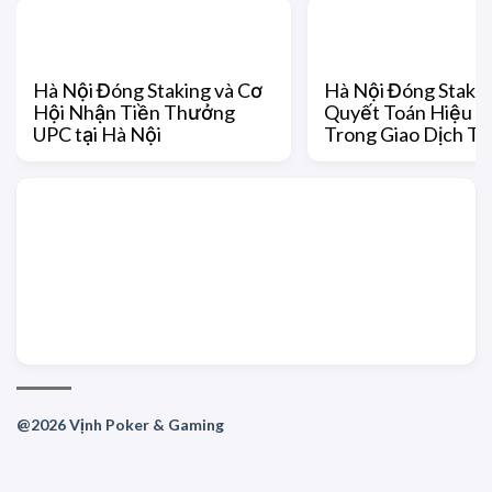
Hà Nội Đóng Staking và Cơ
Hà Nội Đóng Stakin
Hội Nhận Tiền Thưởng
Quyết Toán Hiệu 
UPC tại Hà Nội
Trong Giao Dịch Tà
@2026 Vịnh Poker & Gaming